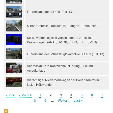
Führerstand der BR 425 (Full HD)
S-Bahn-Strecke Frankfurt(M) - Langen - Erzhausen
Kesselwagenset mit 6 verschiedenen 2-achsigen
Kesselwagen. (ARAL, BP, DB, ESSO, SHELL, VTG)
Führerstand der Schnellzuglokomotive BR 103 (Full HD)
Andreaskreuz in Kantblechausführung (DB) und
Ampelanlage
Vierachsiger Niederbordwagen der Bauart Rlmms mit
festen Hölzwänden
First
« First
Previous
< Zurück
Page
1
Page
2
Page
3
Page
4
Page
5
Page
6
Page
7
Pagination
page
page
Page
8
Page
9
…
Next
Weiter >
Last
Last »
page
page