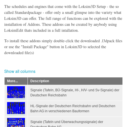
The schedules and engines that come with the Loksim3D Setup - the so
called Standardpackage - offer only a small glimpse into the variety what
Loksim3D can offer. The full range of functions can be explored with the
installation of Addons. These addons can be created by anybody using
LoksimEdit thats included in a full intallation.
To install these addons simply double-click the downloaded .l3dpack files
or use the "Install Package" button in Loksim3D to selected the
downloaded file(s)
Show all columns
More...
Description
Signale (Tafeln, BÜ-Signale, Hl-, H/V- und Sv-Signale) der
Deutschen Reichsbahn
HL-Signale der Deutschen Reichsbahn und Deutschen
Bahn AG in verschiedenen Bauformen
Signale (Tafeln und Überwachungssignale) der