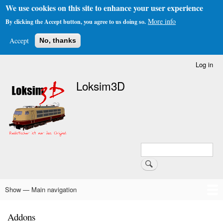
We use cookies on this site to enhance your user experience
More info
By clicking the Accept button, you agree to us doing so.
Accept
No, thanks
Skip
Log in
User
to
account
Loksim3D
main
menu
content
Search
Search
Show — Main navigation
Main
navigation
Home
The Simulator
About Us
Download
Forums & Links
FAQs & Infos
Addons
Schedule Generator
Addons