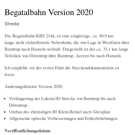
Startseite
Der Simulator
Wir über uns
Download
Foren & Links
FAQs & Infos
Addons
Buchfahrplangenerator
Begatalbahn Version 2020
Strecke
Die Begatalbahn KBS 214d, ist eine eingleisige, ca. 49,9 km
lange nicht elektrifizierte Nebenbahn, die von Lage in Westfalen über
Barntrup nach Hameln verläuft. Dargestellt ist das ca. 33,1 km lange
Teilstück von Dörentrup über Barntrup, Aerzen bis nach Hameln.
Ich empfehle vor der ersten Fahrt die Streckendokumentation zu
lesen.
Änderungshistorie Version 2020:
Verlängerung der Loksim3D-Strecke von Barntrup bis nach
Dörentrup
Umbau des ehemaligen Bf Klein-Berkel nach Gleisplan
Allgemeine optische Verbesserungen und Fehlerbehebungen
Veröffentlichungsdatum