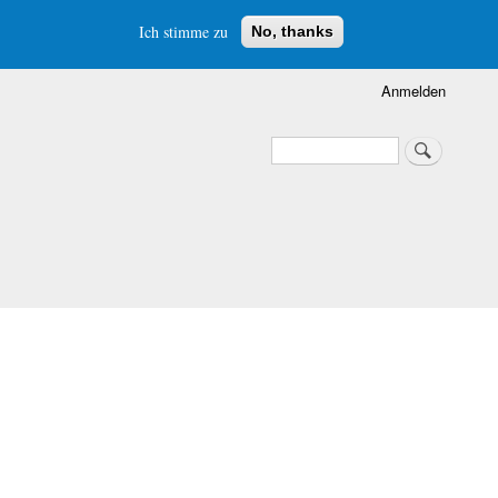
Ich stimme zu
No, thanks
Anmelden
Suche
Suche