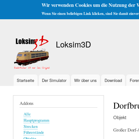
Wir verwenden Cookies um die Nutzung der W
Wenn Sie einen beliebigen Link klicken, sind Sie damit einve
Benutzermenü
Loksim3D
Startseite
Der Simulator
Wir über uns
Download
Fore
Hauptnavigation
Dorfbr
Addons
Alle
Objekt
Hauptprogramm
Strecken
Großer Dorf-
Führerstände
Objekte