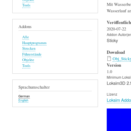
Mit Wasserbe
Tools
Wasserlauf a
Veröffentlic
Addons
2020-07-22
Addon Autor(e
Alle
Sticky
Hauptprogramm
Strecken
Download
Führerstände
Obj_Stick
Objekte
Version
Tools
1.0
Minimum Loksi
Loksim3D 2.
Sprachumschalter
Lizenz
German
Loksim Addo
English