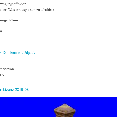
wegungseffekten
n den Wasserausgüssen zuschaltbar
hungsdatum
n)
y_Dorfbrunnen.l3dpack
m Version
9.6
n Lizenz 2019-08