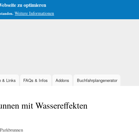
ebseite zu optimieren
Weitere Informationen
rstanden.
Direkt
zum
Inhalt
n & Links
FAQs & Infos
Addons
Buchfahrplangenerator
unnen mit Wassereffekten
/Parkbrunnen