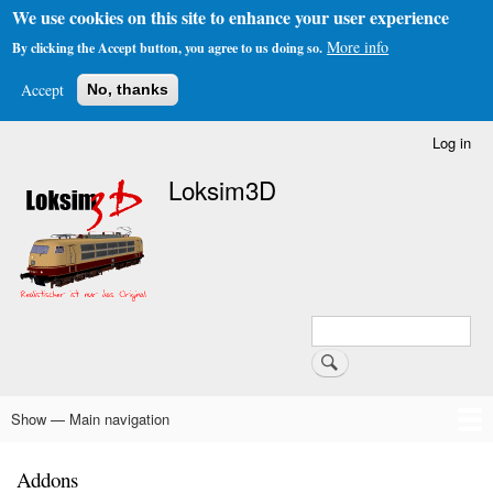
We use cookies on this site to enhance your user experience
More info
By clicking the Accept button, you agree to us doing so.
Accept
No, thanks
Skip
Log in
User
to
account
Loksim3D
main
menu
content
Search
Search
Show — Main navigation
Main
navigation
Home
The Simulator
About Us
Download
Forums & Links
FAQs & Infos
Addons
Schedule Generator
Addons