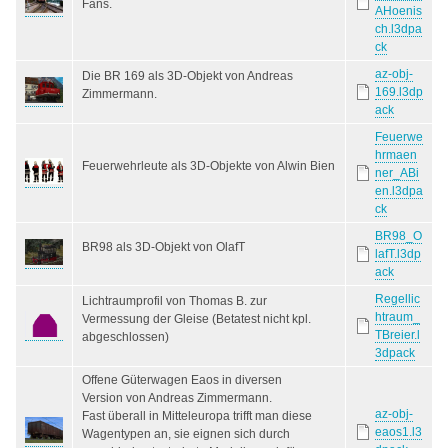
Fans.
AHoenis
ch.l3dpa
ck
az-obj-
Die BR 169 als 3D-Objekt von Andreas
169.l3dp
Zimmermann.
ack
Feuerwe
hrmaen
Feuerwehrleute als 3D-Objekte von Alwin Bien
ner_ABi
en.l3dpa
ck
BR98_O
BR98 als 3D-Objekt von OlafT
lafT.l3dp
ack
Regellic
Lichtraumprofil von Thomas B. zur
htraum_
Vermessung der Gleise (Betatest nicht kpl.
TBreier.l
abgeschlossen)
3dpack
Offene Güterwagen Eaos in diversen
Version von Andreas Zimmermann.
az-obj-
Fast überall in Mitteleuropa trifft man diese
eaos1.l3
Wagentypen an, sie eignen sich durch