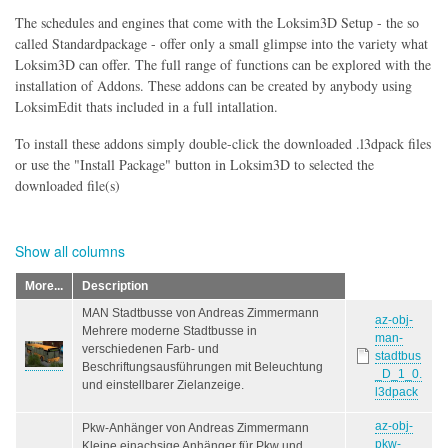
The schedules and engines that come with the Loksim3D Setup - the so
called Standardpackage - offer only a small glimpse into the variety what
Loksim3D can offer. The full range of functions can be explored with the
installation of Addons. These addons can be created by anybody using
LoksimEdit thats included in a full intallation.
To install these addons simply double-click the downloaded .l3dpack files
or use the "Install Package" button in Loksim3D to selected the
downloaded file(s)
Show all columns
More...
Description
MAN Stadtbusse von Andreas Zimmermann
az-obj-
Mehrere moderne Stadtbusse in
man-
verschiedenen Farb- und
stadtbus
Beschriftungsausführungen mit Beleuchtung
_D_1_0.
und einstellbarer Zielanzeige.
l3dpack
az-obj-
Pkw-Anhänger von Andreas Zimmermann
pkw-
Kleine einachsige Anhänger für Pkw und