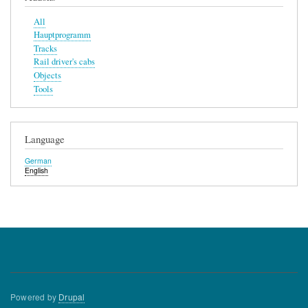
All
Hauptprogramm
Tracks
Rail driver's cabs
Objects
Tools
Language
German
English
Powered by
Drupal