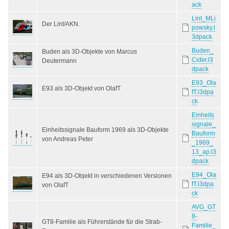
ack
Lint_MLi
Der Lint/AKN.
powsky.l
3dpack
Buden_
Buden als 3D-Objekte von Marcus
Cider.l3
Deutermann
dpack
E93_Ola
E93 als 3D-Objekt von OlafT
fT.l3dpa
ck
Einheits
signale_
Einheitssignale Bauform 1969 als 3D-Objekte
Bauform
von Andreas Peter
_1969_
13_ap.l3
dpack
E94_Ola
E94 als 3D-Objekt in verschiedenen Versionen
fT.l3dpa
von OlafT
ck
AVG_GT
8-
GT8-Familie als Führerstände für die Strab-
Familie_