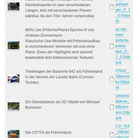
anhaen
Kleintransporter in zwei verschiedenen
ger_D_1
Längen, teils mit verschiedenen Planen
_0.l3dpa
wählbar. Ab den 70er Jahren verwendbar.
ck
az-obj-
MAN Lkw (Pritsche/Plane) Epoche IV von
man-
Andreas Zimmermann
pritsche
Klassische Lkw-Modelle mit Pritschenaufbau
plane-
in verschiedenen Versionen mit und ohne
ep4_D_
Plane. Eines der Highlights sind speziell
1_0.l3dp
bearbeitete teils fotobasierende Texturen.
ack
VT642_
Triebwagen der Baureihe 642 als Führerstand
GBurovs
in der Version der Lausitz-Bahn (Connex-
ky.l3dpa
Tochter).
ck
Ueberla
dekran_
Ein Überladekran als 3D-Objekt von Michael
MBuhm
Buhmann
ann.l3dp
ack
CD_754
_GBuko
Die CD754 als Führerstand.
vsky.l3d