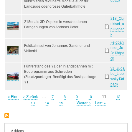
dpack
verschieden texturierte Modelle auch für
Langzüge oder grosse Güterbahnhöfe
218_Obj
218er als 3D-Objekte in verschiedenen
ektset_a
Farbgebungen von Andreas Peter
p.l3dpac
k
Feldbah
Feldbahnset von Johannes Gandner und
nset_Jo
VolkerN
Jo.l3dpa
ck
Führerstand des Y1 der Inlandsbahnen mit
y1_Zuga
Bodprogramm aus Schweden
be_Lipo
(Zusatzpackage). Benötigt das Basispackage
wsky.l3d
Y1.
pack
First
« First
Previous
< Zurück
…
Page
7
Page
8
Page
9
Page
10
Page
11
Page
12
Pagination
page
page
Page
13
Page
14
Page
15
…
Next
Weiter >
Last
Last »
page
page
Addons