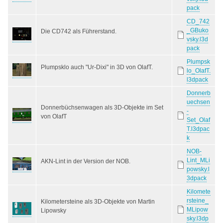
pack
CD_742
_GBuko
Die CD742 als Führerstand.
vsky.l3d
pack
Plumpsk
Plumpsklo auch "Ur-Dixi" in 3D von OlafT.
lo_OlafT.
l3dpack
Donnerb
uechsen
Donnerbüchsenwagen als 3D-Objekte im Set
-
von OlafT
Set_Olaf
T.l3dpac
k
NOB-
Lint_MLi
AKN-Lint in der Version der NOB.
powsky.l
3dpack
Kilomete
rsteine_
Kilometersteine als 3D-Objekte von Martin
MLipow
Lipowsky
sky.l3dp