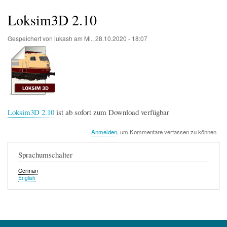
Startseite
Der Simulator
Wir über uns
Download
Foren & Links
FAQs & Infos
Addons
Buchfahrplangenerator
Loksim3D 2.10
Gespeichert von
lukash
am
Mi., 28.10.2020 - 18:07
Loksim3D 2.10
ist ab sofort zum Download verfügbar
Anmelden
, um Kommentare verfassen zu können
Sprachumschalter
German
English