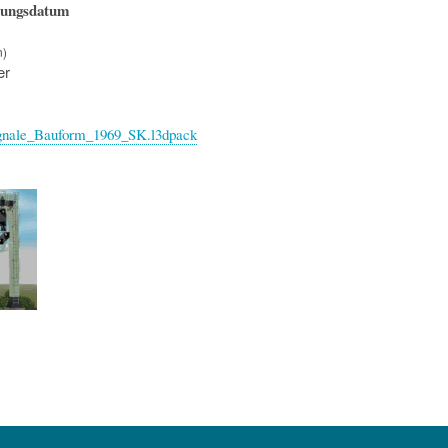
hungsdatum
n)
er
ignale_Bauform_1969_SK.l3dpack