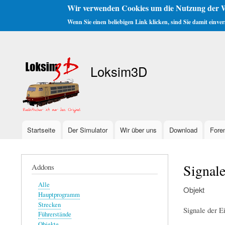
Wir verwenden Cookies um die Nutzung der W
Wenn Sie einen beliebigen Link klicken, sind Sie damit einve
Benutzermenü
Loksim3D
Startseite
Der Simulator
Wir über uns
Download
Fore
Hauptnavigation
Signal
Addons
Alle
Objekt
Hauptprogramm
Strecken
Signale der E
Führerstände
Objekte