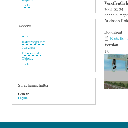
Veröffentlic
Tools
2005-02-24
Addon Autor(e
Andreas Pet
Addons
Download
Alle
Einheitss
Hauptprogramm
Version
Strecken
1.0
Führerstände
Objekte
Tools
Sprachumschalter
German
English