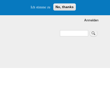
Ich stimme zu
No, thanks
Anmelden
Suche
Suche