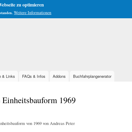
ebseite zu optimieren
Weitere Informationen
rstanden.
Direkt
zum
Inhalt
n & Links
FAQs & Infos
Addons
Buchfahrplangenerator
e Einheitsbauform 1969
inheitsbauform von 1969 von Andreas Peter