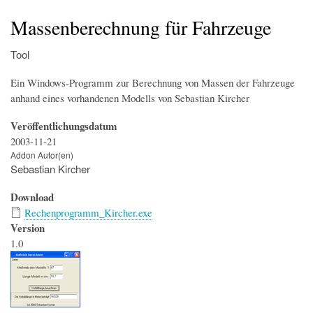
Startseite
Der Simulator
Wir über uns
Download
Foren & Links
FAQs & Infos
Addons
Buchfahrplangenerator
Massenberechnung für Fahrzeuge
Tool
Ein Windows-Programm zur Berechnung von Massen der Fahrzeuge
anhand eines vorhandenen Modells von Sebastian Kircher
Veröffentlichungsdatum
2003-11-21
Addon Autor(en)
Sebastian Kircher
Download
Rechenprogramm_Kircher.exe
Version
1.0