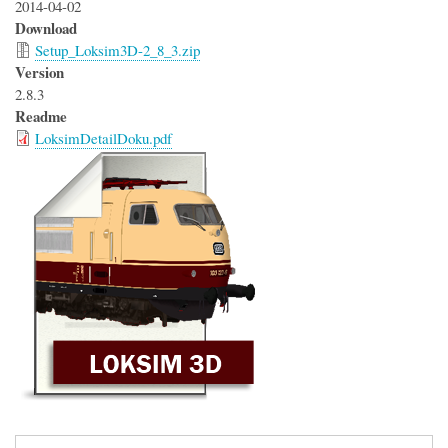
2014-04-02
Download
Setup_Loksim3D-2_8_3.zip
Version
2.8.3
Readme
LoksimDetailDoku.pdf