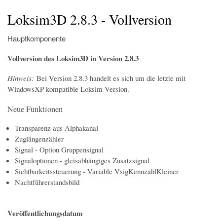
Startseite
Der Simulator
Wir über uns
Download
Foren & Links
FAQs & Infos
Addons
Buchfahrplangenerator
Loksim3D 2.8.3 - Vollversion
Hauptkomponente
Vollversion des Loksim3D in Version 2.8.3
Hinweis:
Bei Version 2.8.3 handelt es sich um die letzte mit
WindowsXP kompatible Loksim-Version.
Neue Funktionen
Transparenz aus Alphakanal
Zuglängenzähler
Signal - Option Gruppensignal
Signaloptionen - gleisabhängiges Zusatzsignal
Sichtbarkeitssteuerung - Variable VsigKennzahlKleiner
Nachtführerstandsbild
Veröffentlichungsdatum