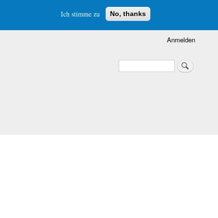
Ich stimme zu
No, thanks
Anmelden
Suche
Suche