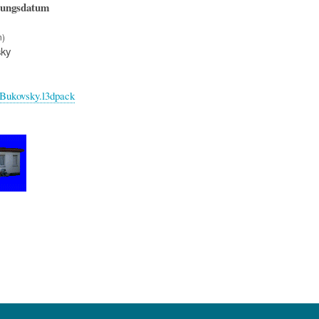
hungsdatum
n)
ky
ukovsky.l3dpack