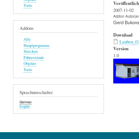
Veröffentlic
Tools
2007-11-02
Addon Autor(e
Gerd Bukovs
Addons
Download
Alle
Lauben_GB
Hauptprogramm
Version
Strecken
1.0
Führerstände
Objekte
Tools
Sprachumschalter
German
English