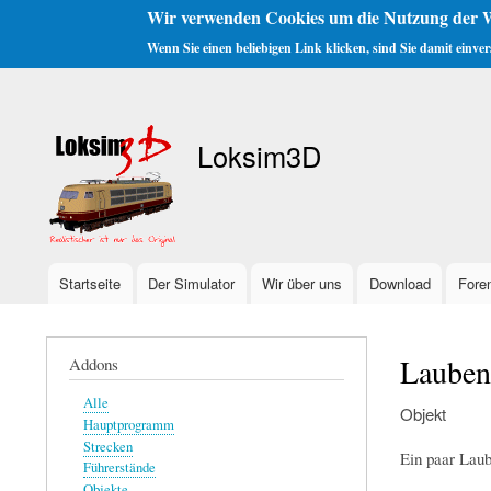
Wir verwenden Cookies um die Nutzung der W
Wenn Sie einen beliebigen Link klicken, sind Sie damit einve
Benutzermenü
Loksim3D
Startseite
Der Simulator
Wir über uns
Download
Fore
Hauptnavigation
Lauben
Addons
Alle
Objekt
Hauptprogramm
Strecken
Ein paar Lau
Führerstände
Objekte