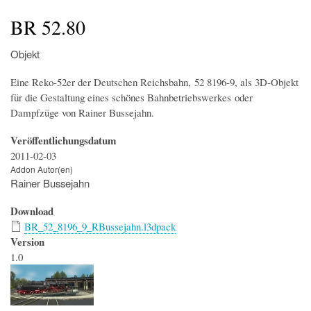
Startseite
Der Simulator
Wir über uns
Download
Foren & Links
FAQs & Infos
Addons
Buchfahrplangenerator
BR 52.80
Objekt
Eine Reko-52er der Deutschen Reichsbahn, 52 8196-9, als 3D-Objekt
für die Gestaltung eines schönes Bahnbetriebswerkes oder
Dampfzüge von Rainer Bussejahn.
Veröffentlichungsdatum
2011-02-03
Addon Autor(en)
Rainer Bussejahn
Download
BR_52_8196_9_RBussejahn.l3dpack
Version
1.0