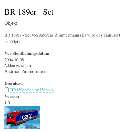
Startseite
Der Simulator
Wir über uns
Download
Foren & Links
FAQs & Infos
Addons
Buchfahrplangenerator
BR 189er - Set
Objekt
BR 189er - Set von Andreas Zimmermann (Es wird das Taurusset
benötigt)
Veröffentlichungsdatum
2004-10-08
Addon Autor(en)
Andreas Zimmermann
Download
BR189er-Set_az.l3dpack
Version
1.0