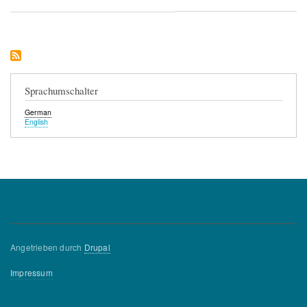
Sprachumschalter
German
English
Angetrieben durch
Drupal
Fußzeilenmenü
Impressum