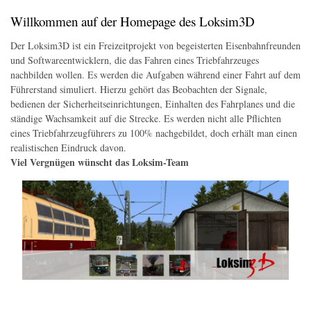
Startseite
Der Simulator
Wir über uns
Download
Foren & Links
FAQs & Infos
Addons
Buchfahrplangenerator
Willkommen auf der Homepage des Loksim3D
Der Loksim3D ist ein Freizeitprojekt von begeisterten Eisenbahnfreunden
und Softwareentwicklern, die das Fahren eines Triebfahrzeuges
nachbilden wollen. Es werden die Aufgaben während einer Fahrt auf dem
Führerstand simuliert. Hierzu gehört das Beobachten der Signale,
bedienen der Sicherheitseinrichtungen, Einhalten des Fahrplanes und die
ständige Wachsamkeit auf die Strecke. Es werden nicht alle Pflichten
eines Triebfahrzeugführers zu 100% nachgebildet, doch erhält man einen
realistischen Eindruck davon.
Viel Vergnügen wünscht das Loksim-Team