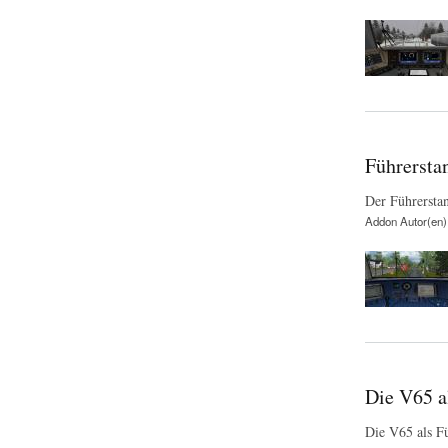
Führersta
Der Führerstan
Addon Autor(en)
Die V65 a
Die V65 als F