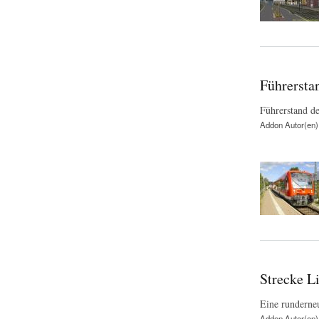
Führersta
Führerstand d
Addon Autor(en)
Strecke L
Eine runderneu
Addon Autor(en)