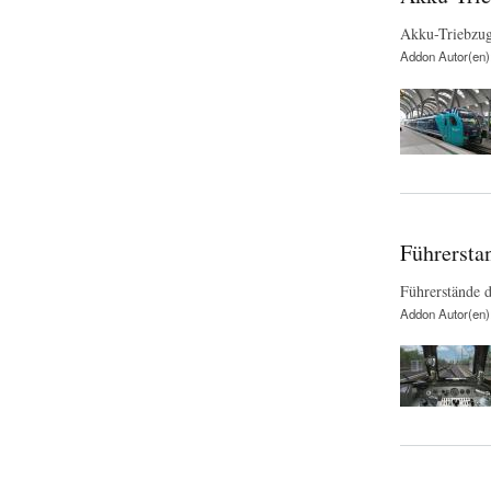
Akku-Triebzug
Addon Autor(en)
Führersta
Führerstände 
Addon Autor(en)