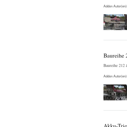
Addon Autor(en)
Baureihe 
Baureihe 212 
Addon Autor(en)
Akku-Trie