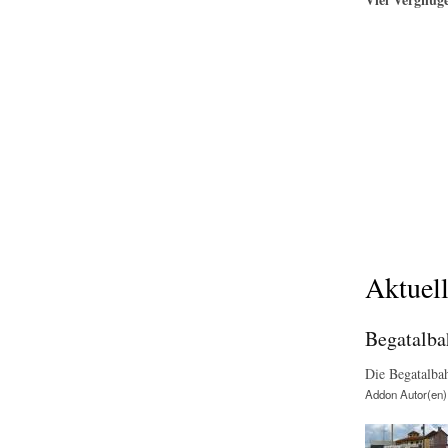
Aktuell
Begatalba
Die Begatalba
Addon Autor(en)