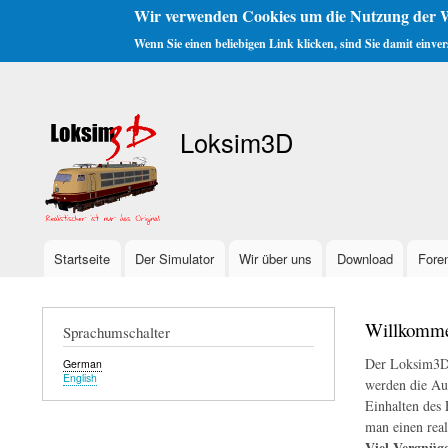
Wir verwenden Cookies um die Nutzung der W
Wenn Sie einen beliebigen Link klicken, sind Sie damit einve
Benutzermenü
Loksim3D
Startseite
Der Simulator
Wir über uns
Download
Fore
Hauptnavigation
Willkomme
Sprachumschalter
Der Loksim3D i
German
English
werden die Auf
Einhalten des 
man einen real
Viel Vergnüg