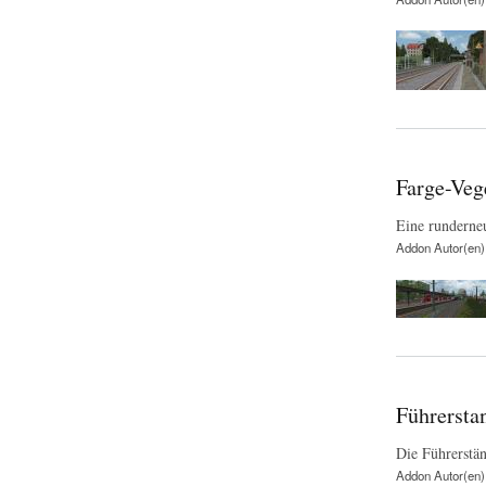
Farge-Veg
Eine runderne
Addon Autor(en)
Führersta
Die Führerstän
Addon Autor(en)